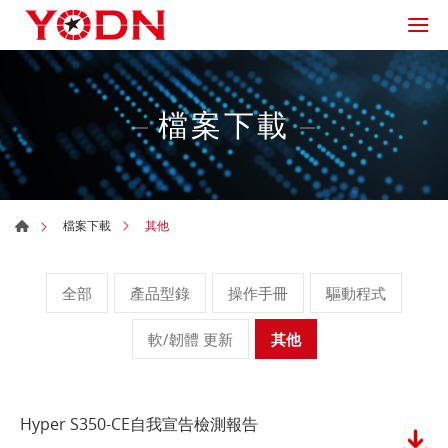
檔案下載
其他
檔案下載
全部
產品型錄
操作手冊
驅動程式
軟/韌體 更新
其他
Hyper S350-CE自我宣告檢測報告