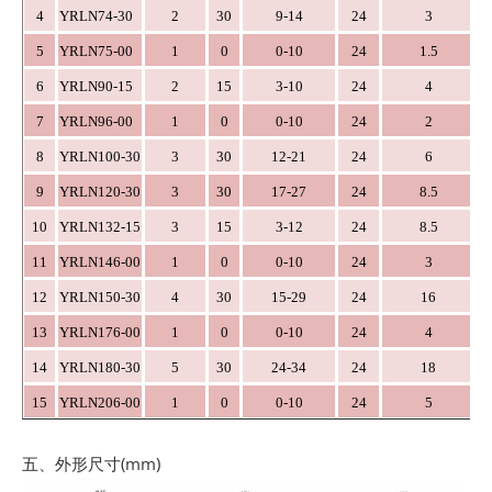
4
YRLN74-30
2
30
9-14
24
3
5
YRLN75-00
1
0
0-10
24
1.5
6
YRLN90-15
2
15
3-10
24
4
7
YRLN96-00
1
0
0-10
24
2
8
YRLN100-30
3
30
12-21
24
6
9
YRLN120-30
3
30
17-27
24
8.5
10
YRLN132-15
3
15
3-12
24
8.5
11
YRLN146-00
1
0
0-10
24
3
12
YRLN150-30
4
30
15-29
24
16
13
YRLN176-00
1
0
0-10
24
4
14
YRLN180-30
5
30
24-34
24
18
15
YRLN206-00
1
0
0-10
24
5
五、外形尺寸(mm)