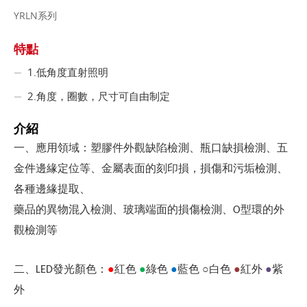
YRLN系列
特點
1.低角度直射照明
2.角度，圈數，尺寸可自由制定
介紹
一、應用領域：塑膠件外觀缺陷檢測、瓶口缺損檢測、五
金件邊緣定位等、金屬表面的刻印損，損傷和污垢檢測、
各種邊緣提取、
藥品的異物混入檢測、玻璃端面的損傷檢測、
型環的外
O
觀檢測等
發光顏色：
●
紅色
●
綠色
●
藍色
○白色
●
紅外
●
紫
二、LED
外