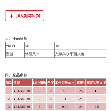
加入詢問單 (0)
三、產品解析
YRLN
50
30
型號
外徑尺寸
光線與水平面夾角
四、產品參數
項次
型號
LED圈數
角度
工作距離(mm)
電壓V
額定功率W-紅
額
1
YRLN48-30
2
30
5-8
24
1.7
2
YRLN50-30
2
30
5
24
2
3
YRLN66-30
3
30
0-10
24
2.5