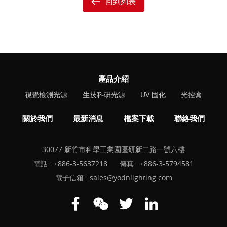
回到列表
產品介紹
視覺檢測光源
生技科研光源
UV 固化
光控盒
關於我們
最新消息
檔案下載
聯絡我們
30077 新竹市科學工業園區研新二路一號六樓
電話 :
+886-3-5637218
傳真 : +886-3-5794581
電子信箱 :
sales@yodnlighting.com