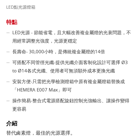
LED點光源燈箱
特點
LED光源 - 節能省電，且大幅改善複金屬燈的光衰問題，不
用經常調整光強度，光源更穩定
長壽命- 30,000小時，是傳統複金屬燈的14倍
可搭配不同管徑光纖-提供光纖介面客制化設計可選擇 Ø3
to Ø14各式光纖、使用者可無須額外成本更換光纖
安裝方便-只需把光學檢測燈箱中原有複金屬燈箱替換成
「HEMERA E007 Max」即可
操作簡易-整合式電源搭配旋鈕控制光強輸出、讓操作變得
更容易
介紹
。
替代鹵素燈，最佳的光源選擇