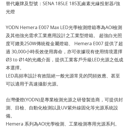
替代廠牌及型號：SENA 185LE 185瓦鹵素光緣投射器/強
光燈
YODN Hemera E007 Max LED光學檢測燈箱專為AOI檢測
及其他強光需求工業應用設計之工業型燈箱。 超強白光照
度可媲美250W傳統複金屬燈箱、 Hemera E007 提供了超
過 30,000小時長效使用壽命，亦可依據現有使用情境選擇
Ø3 to Ø14的光纖介面，提供工業客戶升級LED光源之低成
本選擇。
LED高頻率設計有效阻絕一般光源常見的閃頻效應、甚至
可以適用于高速攝影光源。
台灣優燈(YODN)是專業檢測光源之研發製造商，可提供封
測、目檢、自動化檢測以及UV紫外線固化等光源系統設
備。
Hemera 系列為AOI光學檢測、工業檢測專用光源系列。